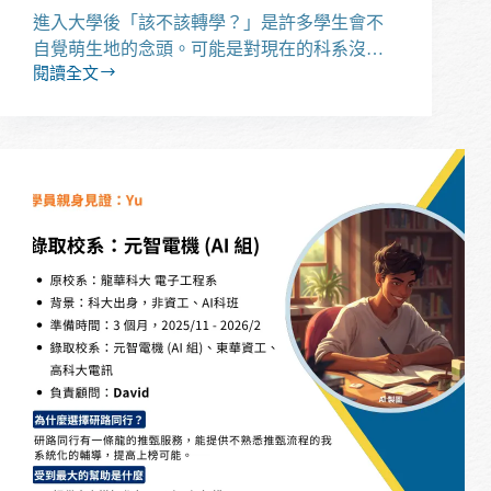
進入大學後「該不該轉學？」是許多學生會不
自覺萌生地的念頭。可能是對現在的科系沒…
閱讀全文
大
學
該
考
轉
學
考
嗎？
怎
麼
評
估
要
不
要
轉
學？
2026