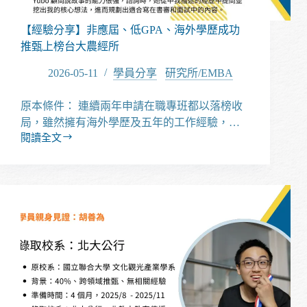
成
功
【經驗分享】非應屆、低GPA、海外學歷成功
上
推甄上榜台大農經所
榜
中
2026-05-11
學員分享
/
研究所/EMBA
山
人
原本條件： 連續兩年申請在職專班都以落榜收
管
局，雖然擁有海外學歷及五年的工作經驗，…
所
閱讀全文
【經
驗
分
享】
非
應
屆、
低
GPA、
海
外
學