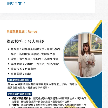
閱讀全文
【經
驗
分
享】
私
校
出
身、
無
實
習，
多
益
沒
有
金
色
證
書，
也
能