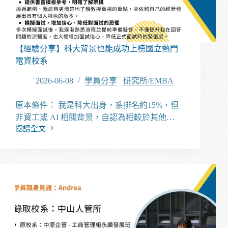
大
學
轉
學
考
【經驗分享】科大背景也能成功上榜國立熱門
特
電資校系
輯
2026-06-08
學員分享
/
研究所/EMBA
原本條件： 我是科大出身，系排名約15%，但
非資工或 AI 相關背景，自認為相較於其他…
閱讀全文
【經
驗
分
享】
科
大
背
景
也