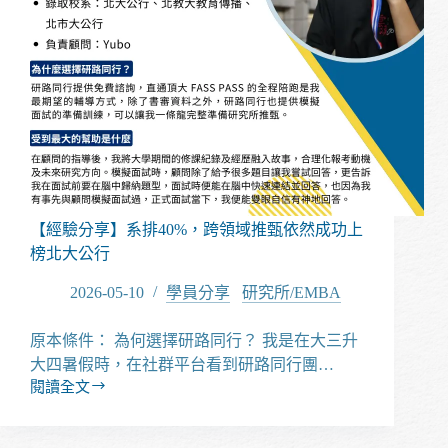
歷
成
功
推
甄
上
榜
台
大
農
經
【經驗分享】系排40%，跨領域推甄依然成功上
所
榜北大公行
2026-05-10
學員分享
/
研究所/EMBA
原本條件： 為何選擇研路同行？ 我是在大三升
大四暑假時，在社群平台看到研路同行團…
閱讀全文
【經
驗
分