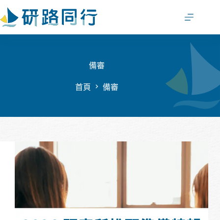
跳
至
主
要
內
容
備審
首頁
備審