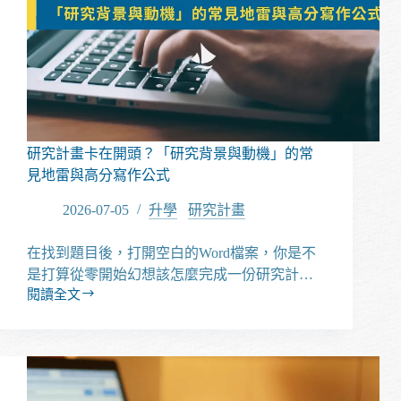
推
薦
信、
研
究
計
畫、
面
研究計畫卡在開頭？「研究背景與動機」的常
試
見地雷與高分寫作公式
準
備
2026-07-05
升學
/
研究計畫
一
網
在找到題目後，打開空白的Word檔案，你是不
打
是打算從零開始幻想該怎麼完成一份研究計…
盡
閱讀全文
研
究
計
畫
卡
在