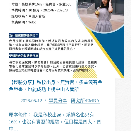
能
成
功
上
榜
國
立
熱
門
電
資
校
系
【經驗分享】私校出身、無實習，多益沒有金
色證書，也能成功上榜中山人管所
2026-05-12
學員分享
/
研究所/EMBA
原本條件： 我是私校出身，系排名也只有
16%，也沒有實習的經驗，但目標是四大、四
中…