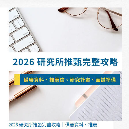
資
料
完
整
指
南：
6
大
區
塊
×
內
容
×
排
版
｜
2026
研
究
所
推
2026 研究所推甄完整攻略｜備審資料、推薦