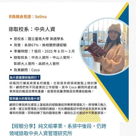
享】
系
排
40%，
跨
領
域
推
甄
依
然
成
功
上
榜
北
大
公
行
【經驗分享】純文組畢業，系排中後段，仍跨
領域錄取中央人資管理研究所