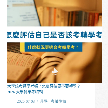
開
頭？
「研
究
背
景
與
動
機」
的
常
見
地
雷
與
高
分
大學該考轉學考嗎？怎麼評估要不要轉學？
寫
2026 大學轉學考特輯
作
公
2026-07-03
升學
/
考試準備
式