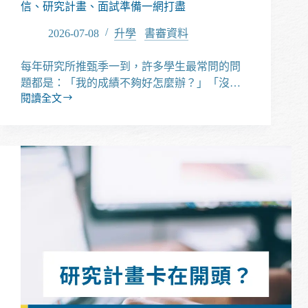
甄
信、研究計畫、面試準備一網打盡
準
備
2026-07-08
升學
/
書審資料
特
輯
每年研究所推甄季一到，許多學生最常問的問
題都是：「我的成績不夠好怎麼辦？」「沒…
閱讀全文
2026
研
究
所
推
甄
完
整
攻
略
｜
備
審
資
料、