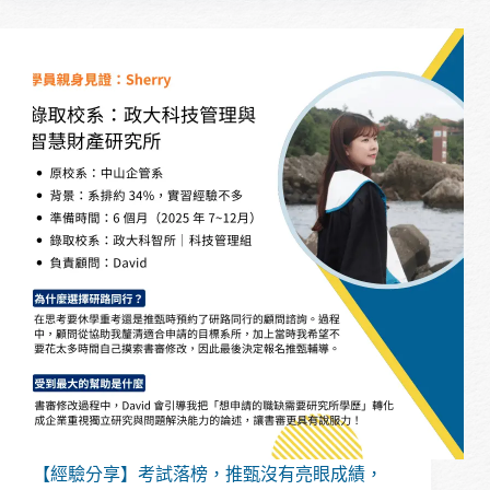
分
享】
從
嘉
大
財
金
到
成
大
企
研
所，
考
試
入
學
的
二
階
面
【經驗分享】考試落榜，推甄沒有亮眼成績，