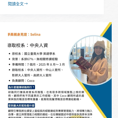
閱讀全文
【經
驗
分
享】
系
排
40%，
跨
領
域
推
甄
依
然
成
功
上
榜
北
大
公