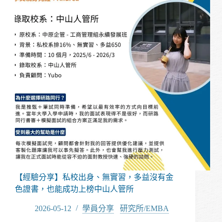
背
景
也
能
成
功
上
榜
國
立
熱
門
電
資
校
系
【經驗分享】私校出身、無實習，多益沒有金
色證書，也能成功上榜中山人管所
2026-05-12
學員分享
/
研究所/EMBA