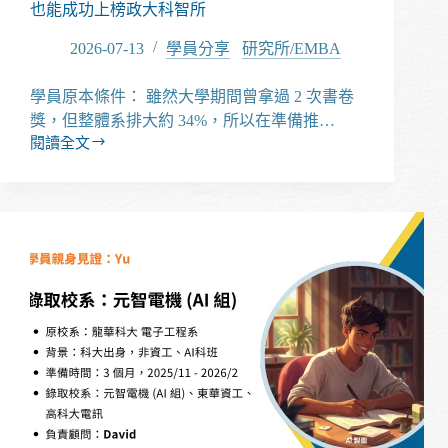
試
也能成功上榜政大科智所
怎
麼
2026-07-13
學員分享
/
研究所/EMBA
準
備？
學員原本條件： 雖然大學期間曾拿過 2 次書卷
獎，但整體系排大約 34%，所以在準備推…
閱讀全文
【經
驗
分
享】
考
試
落
榜，
推
甄
沒
有
亮
眼
成