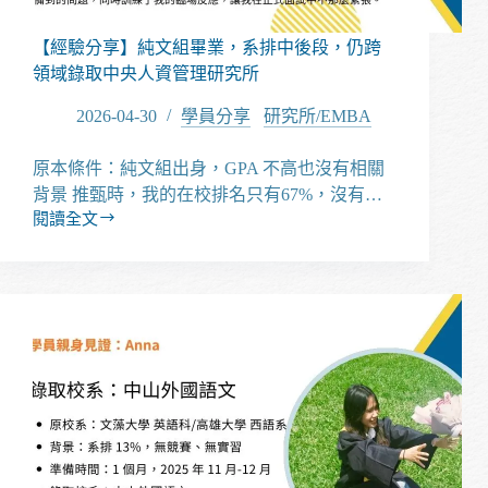
行
【經驗分享】純文組畢業，系排中後段，仍跨
領域錄取中央人資管理研究所
2026-04-30
學員分享
/
研究所/EMBA
原本條件：純文組出身，GPA 不高也沒有相關
背景 推甄時，我的在校排名只有67%，沒有…
閱讀全文
【經
驗
分
享】
純
文
組
畢
業，
系
排
中