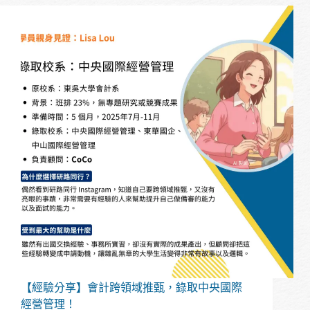
享】
私
校
畢
業，
也
能
成
功
轉
學
上
中
山
外
文
系
【經驗分享】會計跨領域推甄，錄取中央國際
經營管理！