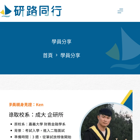
跳
至
主
要
內
容
學員分享
首頁
學員分享