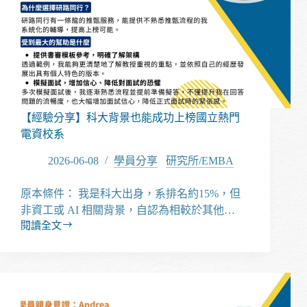
績，
也
能
成
功
上
榜
政
【經驗分享】科大背景也能成功上榜國立熱門
大
電資校系
科
智
2026-06-08
學員分享
/
研究所/EMBA
所
原本條件： 我是科大出身，系排名約15%，但
非資工或 AI 相關背景，自認為相較於其他…
閱讀全文
【經
驗
分
享】
科
大