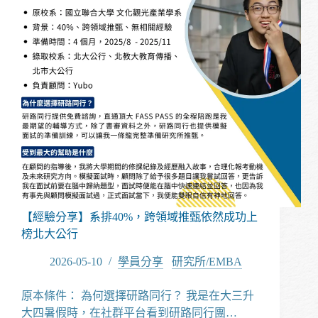
GPA、
海
外
學
歷
成
功
推
甄
上
榜
台
大
農
經
【經驗分享】系排40%，跨領域推甄依然成功上
所
榜北大公行
2026-05-10
學員分享
/
研究所/EMBA
原本條件： 為何選擇研路同行？ 我是在大三升
大四暑假時，在社群平台看到研路同行團…