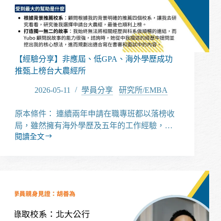
證
書，
也
能
成
功
【經驗分享】非應屆、低GPA、海外學歷成功
上
推甄上榜台大農經所
榜
中
2026-05-11
學員分享
/
研究所/EMBA
山
人
原本條件： 連續兩年申請在職專班都以落榜收
管
局，雖然擁有海外學歷及五年的工作經驗，…
所
閱讀全文
【經
驗
分
享】
非
應
屆、
低