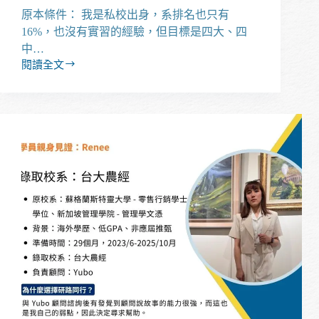
原本條件： 我是私校出身，系排名也只有
16%，也沒有實習的經驗，但目標是四大、四
中…
閱讀全文
【經
驗
分
享】
私
校
出
身、
無
實
習，
多
益
沒
有
金
色