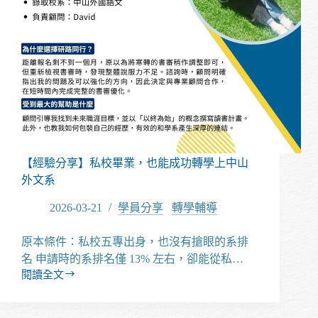
後
段，
仍
跨
領
域
錄
取
中
央
人
【經驗分享】私校畢業，也能成功轉學上中山
資
外文系
管
理
2026-03-21
學員分享
/
轉學輔導
研
究
原本條件：私校五專出身，也沒有搶眼的系排
所
名 申請時的系排名僅 13% 左右，卻能從私…
閱讀全文
【經
驗
分