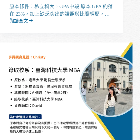
原本條件：私立科大，GPA中段 原本 GPA 約落
在 23%，加上缺乏突出的證照與比賽經歷，…
閱讀全文
【經
驗
分
享】
我
如
何
從
德
明
科
大
流
通
管
理
學
系，