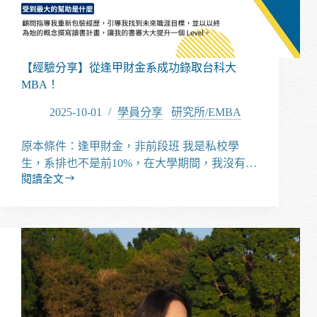
成
功
轉
學
到
【經驗分享】從逢甲財金系成功錄取台科大
東
MBA！
海
大
2025-10-01
學員分享
/
研究所/EMBA
學
統
原本條件：逢甲財金，非前段班 我是私校學
計
生，系排也不是前10%，在大學期間，我沒有…
系！
閱讀全文
【經
驗
分
享】
從
逢
甲
財
金