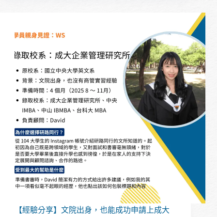
分
享】
歷
史
系
畢
業，
跨
領
域
錄
取
中
興
大
學
國
家
政
策
與
【經驗分享】文院出身，也能成功申請上成大