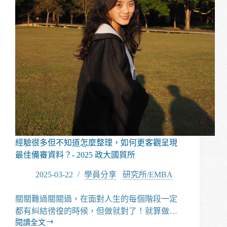
系
成
功
錄
取
台
科
大
MBA！
經驗很多但不知道怎麼整理，如何更客觀呈現
最佳備審資料？- 2025 政大國貿所
2025-03-22
學員分享
/
研究所/EMBA
關關難過關關過，在面對人生的每個階段一定
都有糾結徬徨的時候，但做就對了！就算做…
閱讀全文