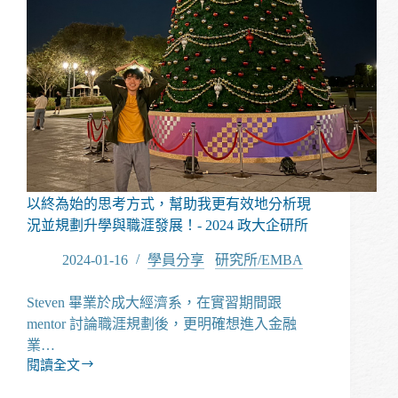
慮，
只
要
積
極
投
入
並
與
顧
問
以終為始的思考方式，幫助我更有效地分析現
配
況並規劃升學與職涯發展！- 2024 政大企研所
合，
也
2024-01-16
學員分享
/
研究所/EMBA
能
順
Steven 畢業於成大經濟系，在實習期間跟
利
mentor 討論職涯規劃後，更明確想進入金融
取
業…
得
閱讀全文
心
以
儀
終