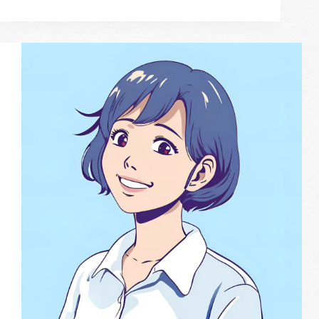
經
驗
很
多
但
不
知
道
怎
麼
整
理，
如
何
更
客
觀
呈
現
最
佳
備