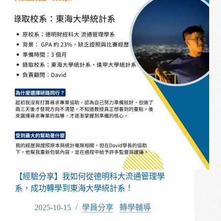
屆
推
甄，
重
新
把
握
機
會
錄
取
成
大
企
管
所
【經驗分享】我如何從德明科大流通管理學
系，成功轉學到東海大學統計系！
2025-10-15
學員分享
/
轉學輔導