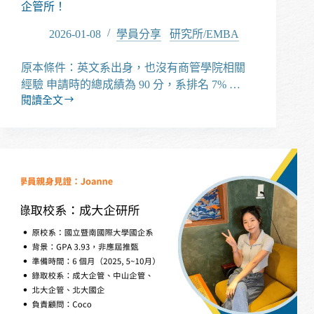
公
企管所！
共
事
2026-01-08
學員分享
/
研究所/EMBA
務
所
原本條件：英文系出身，也沒有商管學院相關
經驗 申請時的總成績為 90 分，系排名 7% …
閱讀全文
【經
驗
分
享】
文
院
出
身，
也
能
成
功
申
請
上