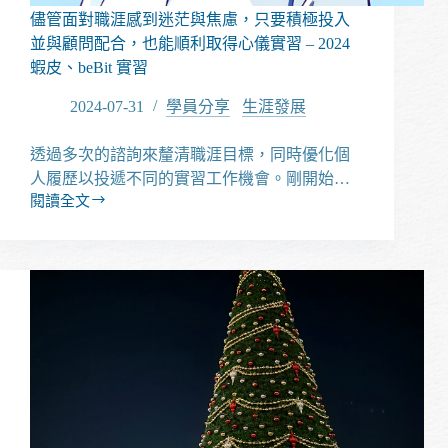
審
儘管面對職涯感到迷茫與焦慮，只要積極投入
資
並與顧問配合，也能順利取得心儀實習 – 2024
料？-
蝦皮、beBit 實習
2025
政
2024-07-31
學員分享
/
生涯發展
大
國
透過多次的諮詢來釐清職涯目標，同時優化個
貿
所
人履歷以投遞不同的實習工作機會。剛開始…
閱讀全文
儘
管
面
對
職
涯
感
到
迷
茫
與
焦