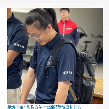
實
為
習
始
–
的
2024
思
蝦
考
皮、
方
beBit
式，
實
幫
習
助
我
更
有
效
地
分
析
現
況
並
規
劃
釐清目標、用對方法，也能將學經歷抽絲剝