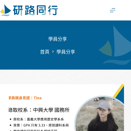
跳
至
主
要
內
容
學員分享
首頁
學員分享