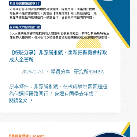
成
大
企
管
所！
【經驗分享】非應屆推甄，重新把握機會錄取
成大企管所
2025-12-31
學員分享
/
研究所/EMBA
原本條件：非應屆推甄，在校成績也普普通通
為何選擇研路同行？ 身邊有同學去年找了…
閱讀全文
【經
驗
分
享】
非
應