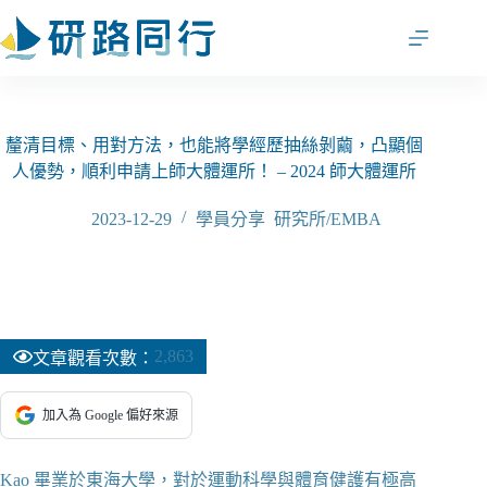
跳
至
主
要
內
容
釐清目標、用對方法，也能將學經歷抽絲剝繭，凸顯個
人優勢，順利申請上師大體運所！ – 2024 師大體運所
2023-12-29
學員分享
,
研究所/EMBA
2,863
文章觀看次數：
加入為 Google 偏好來源
Kao 畢業於東海大學，對於運動科學與體育健護有極高