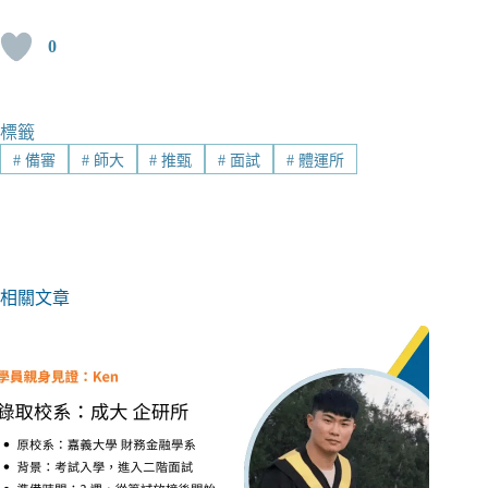
0
標籤
#
備審
#
師大
#
推甄
#
面試
#
體運所
相關文章