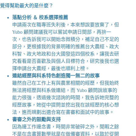
覺得幫助最大的是什麼？
落點分析 ＆ 校系選擇推薦
申請兩次在職專班失利後，本來想說要放棄了，但
Yubo 顧問建議我可以嘗試申請日間部，再拚一
次，也告訴我可以開始念微積分，補足自己不足的
部分，更根據我的背景明確的推薦台大農經、政大
科智、政大地政和台大國發這四個校系，讓我去研
究看看是否喜歡及與個人目標符合，研究後我也選
擇申請台大農經，最後也順利上榜。
連結經歷與科系特色創造獨一無二的故事
雖然自己在工作上有與農業相關的經歷，但我始終
無法將經歷與科系做連結，而 Yubo 顧問說故事的
能力很強，透過幾次諮詢的時間，我告訴她完整的
經歷故事，她從中提問並挖出我在該經歷的核心想
法，進而規劃出適合寫在書審和面試中的故事。
書審之外的鼓勵與支持
因為邊工作邊念書，時間非常破碎之外，閒暇之餘
不是在念書算數學就是在做備審資料，以致於從開