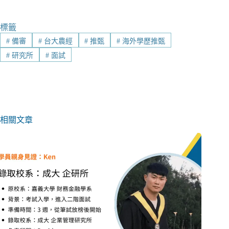
標籤
#
備審
#
台大農經
#
推甄
#
海外學歷推甄
#
研究所
#
面試
相關文章