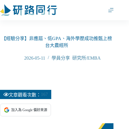
跳
至
主
要
內
容
【經驗分享】非應屆、低GPA、海外學歷成功推甄上榜
台大農經所
2026-05-11
學員分享
,
研究所/EMBA
167
文章觀看次數：
加入為 Google 偏好來源