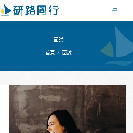
跳
至
主
要
內
容
面試
首頁
面試