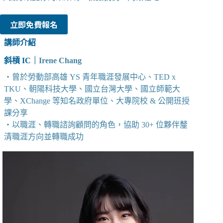
立即免費報名
講師介紹
斜槓 IC
｜Irene Chang
・曾於勞動部高雄 YS 青年職涯發展中心、TED x
TKU、朝陽科技大學、國立台灣大學、國立師範大
學、XChange 等知名政府單位、大專院校 & 公開班授
課分享
・以職涯、轉職諮詢顧問的角色，協助 30+ 位夥伴釐
清職涯方向並轉職成功