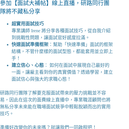
參加【面試大補帖】線上直播，研路同行團
隊將不藏私分享
超實用面試技巧
專業講師 Irene 將分享各種面試技巧，從自我介紹
到挑戰性問題，讓面試官好感度拉滿。
快速面試準備框架
：幫助「快速準備」面試的框架
結構，不管什麼樣的面試型態，都能套用並立即上
手！
建立信心、心態
： 如何在面試中展現自己最好的
一面，讓雇主看到你的真實價值？透過學習，建立
面試信心與強大的求職心態！
研路同行團隊了解要克服面試帶來的壓力挑戰並不容
易，因此在這次的面費線上直播中，專業職涯顧問也將
無私分享未來能在職場面試競爭中輕鬆脫穎而出的實用
技巧。
準備好改變你的未來嗎？就讓我們一同啟程吧！