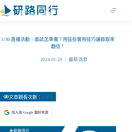
跳
至
主
要
內
容
1/30 直播活動｜面試怎準備？用這些實用技巧讓錄取率
翻倍！
2024-01-20
最新消息
2,573
文章觀看次數：
加入為 Google 偏好來源