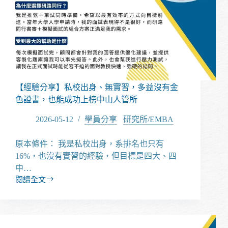
立
熱
門
電
資
校
系
【經驗分享】私校出身、無實習，多益沒有金
色證書，也能成功上榜中山人管所
2026-05-12
學員分享
/
研究所/EMBA
原本條件： 我是私校出身，系排名也只有
16%，也沒有實習的經驗，但目標是四大、四
中…
閱讀全文
【經
驗
分
享】
私