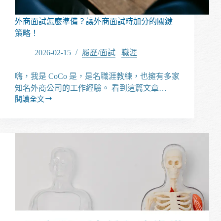
央
人
外商面試怎麼準備？讓外商面試時加分的關鍵
資
策略！
管
理
2026-02-15
履歷/面試
/
職涯
研
究
嗨，我是 CoCo 是，是名職涯教練，也擁有多家
所
知名外商公司的工作經驗。 看到這篇文章…
閱讀全文
外
商
面
試
怎
麼
準
備？
讓
外
商
面