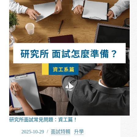
試
常
見
問
題：
生
醫
篇！
研究所面試常見問題：資工篇！
2025-10-29
面試特輯
/
升學