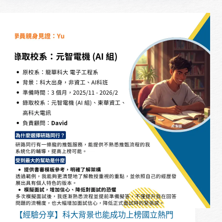
究
所
推
甄
完
整
攻
略
｜
備
審
資
料、
推
薦
信、
研
究
計
畫、
面
【經驗分享】科大背景也能成功上榜國立熱門
試