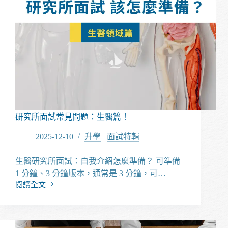
試
時
加
分
的
關
鍵
策
略！
研究所面試常見問題：生醫篇！
2025-12-10
升學
/
面試特輯
生醫研究所面試：自我介紹怎麼準備？ 可準備
1 分鐘、3 分鐘版本，通常是 3 分鐘，可…
閱讀全文
研
究
所
面