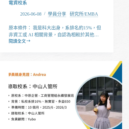
電資校系
準
備
2026-06-08
學員分享
/
研究所/EMBA
一
網
原本條件： 我是科大出身，系排名約15%，但
打
非資工或 AI 相關背景，自認為相較於其他…
盡
閱讀全文
【經
驗
分
享】
科
大
背
景
也
能
成
功
上
榜
國