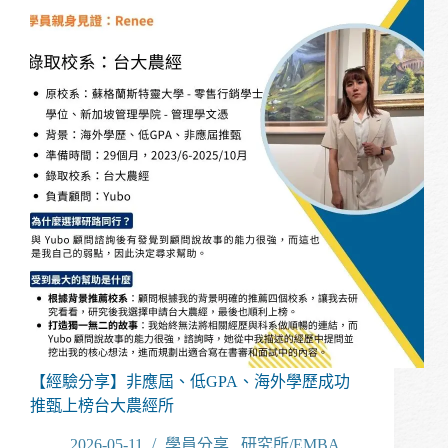
校
出
身、
無
實
習，
多
益
沒
有
金
色
證
書，
也
能
成
功
【經驗分享】非應屆、低GPA、海外學歷成功
上
推甄上榜台大農經所
榜
中
2026-05-11
學員分享
/
研究所/EMBA