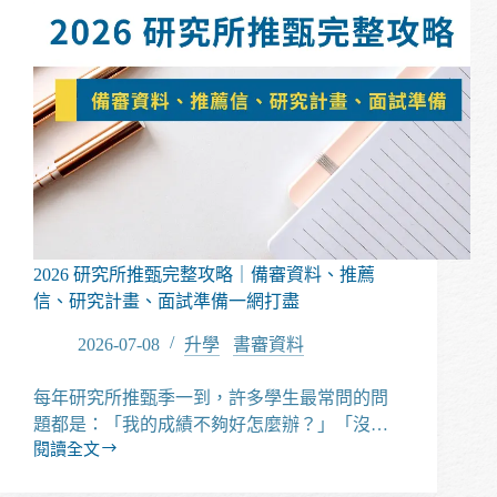
2026 研究所推甄完整攻略｜備審資料、推薦
信、研究計畫、面試準備一網打盡
2026-07-08
升學
/
書審資料
每年研究所推甄季一到，許多學生最常問的問
題都是：「我的成績不夠好怎麼辦？」「沒…
閱讀全文
2026
研