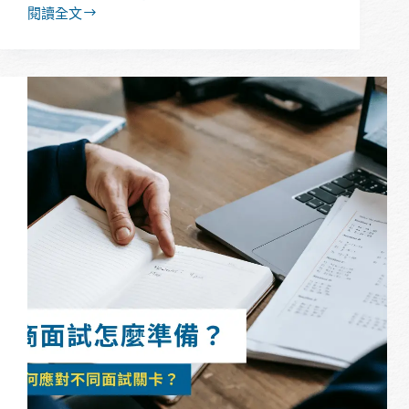
閱讀全文
【經
驗
分
享】
純
文
組
畢
業，
系
排
中
後
段，
仍
跨
領
域
錄
取
中