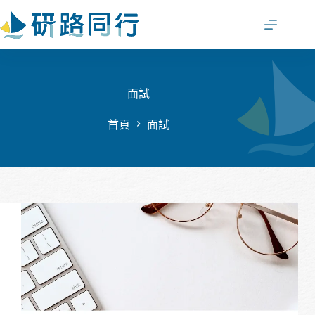
跳
至
主
要
內
容
面試
首頁
面試