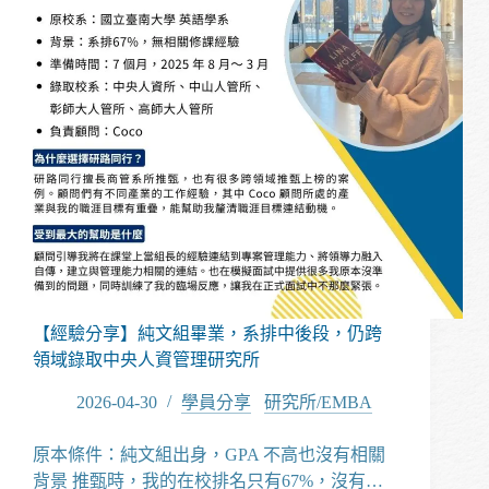
領
域
推
甄
依
然
成
功
上
榜
北
大
公
行
【經驗分享】純文組畢業，系排中後段，仍跨
領域錄取中央人資管理研究所
2026-04-30
學員分享
/
研究所/EMBA
原本條件：純文組出身，GPA 不高也沒有相關
背景 推甄時，我的在校排名只有67%，沒有…