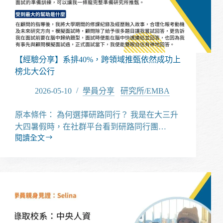
上
榜
台
大
農
經
【經驗分享】系排40%，跨領域推甄依然成功上
所
榜北大公行
2026-05-10
學員分享
/
研究所/EMBA
原本條件： 為何選擇研路同行？ 我是在大三升
大四暑假時，在社群平台看到研路同行團…
閱讀全文
【經
驗
分
享】
系
排
40%，
跨