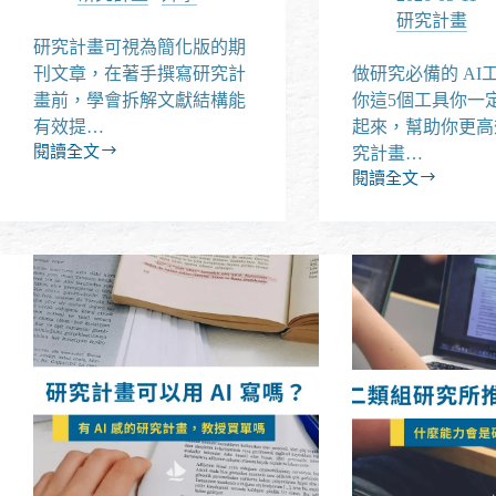
才
巧
研究計畫
會
（含
研究計畫可視為簡化版的期
有
2026
效
刊文章，在著手撰寫研究計
做研究必備的 AI
最
率，
畫前，學會拆解文獻結構能
你這5個工具你一
新
不
有效提…
範
起來，幫助你更高
會
例）
閱讀全文
究計畫…
【進
顧
閱讀全文
2026
階
此
最
技
失
新：
巧】
彼？
2026
研
如
研
究
何
究
推
寫
所
薦
好
推
超
研
甄
強
究
AI
與
計
工
考
畫？
具！
試
從
這
準
參
5
備
考