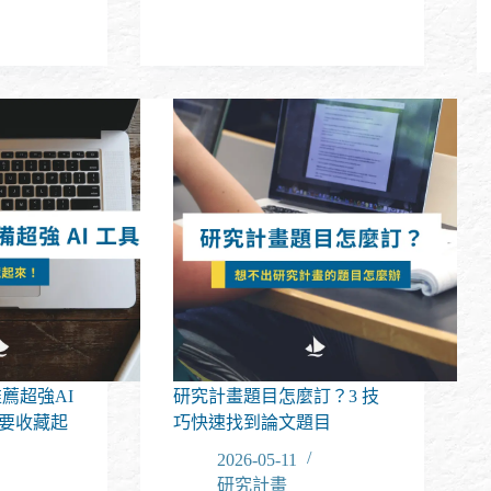
所
推
薦
信
怎
麼
寫？
找
誰
當
推
薦
人
才
能
加
分？
推薦超強AI
研究計畫題目怎麼訂？3 技
定要收藏起
巧快速找到論文題目
2026-05-11
研究計畫