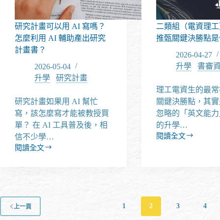
個
攻
文
一
略
獻
定
研究計畫可以用 AI 寫嗎？
二類組（電資理工
開
要
始
怎麼利用 AI 輔助產出研究
推甄關鍵決勝點是
收
計畫書？
藏
2026-04-27
起
升學
/
書審
2026-05-04
來
升學
/
研究計畫
理工電資生的最常
研究計畫如果用 AI 幫忙
關鍵決勝點，其實
寫，該怎麼寫才能被教授買
忽略的「英文能力
單？ 在 AI 工具普及後，相
的升學…
閱讀全文
信不少學…
二
閱讀全文
類
研
組
究
（電
計
資
畫
理
可
工）
以
1
2
3
4
上一頁
研
用