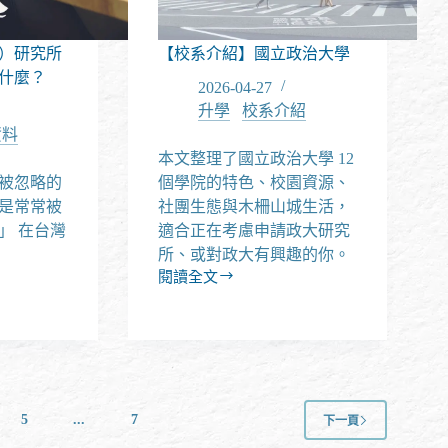
到
論
文
）研究所
【校系介紹】國立政治大學
題
什麼？
2026-04-27
目
升學
/
校系介紹
資料
本文整理了國立政治大學 12
被忽略的
個學院的特色、校園資源、
是常常被
社團生態與木柵山城生活，
」 在台灣
適合正在考慮申請政大研究
所、或對政大有興趣的你。
閱讀全文
【校
系
介
紹】
國
立
政
5
...
7
下一頁
治