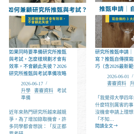
如果同時要準備研究所推甄
研究所推甄申請｜
與考試，怎麼樣規劃才會有
寫？推甄自傳撰寫
效率，不會顧此失彼？2026
巧（含2026最新
研究所推甄與考試準備攻略
2026-06-01
書審資料
/
2026-06-17
升學
/
書審資料
/
考試
準備
「我覺得大學四年
什麼特別厲害的事
近年來熱門研究所越來越競
沒機會申請上理想
爭，為了增加錄取機會，許
「不知…
閱讀全文
多同學都會想說：「反正都
研
要考研…