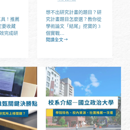
想不出研究計畫的題目？研
工具！推薦
究計畫題目怎麼選？教你從
定要收藏
學術論文「結尾」挖寶的 3
效完成研
個實戰…
閱讀全文
研
究
計
畫
題
目
怎
麼
訂？
3
技
巧
快
速
找