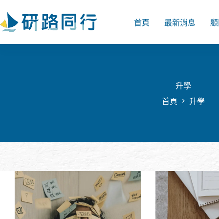
跳
至
首頁
最新消息
顧
主
要
內
容
升學
首頁
升學