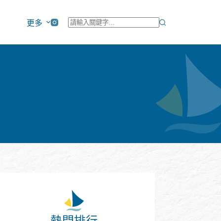
更多
找
不
到
符
合
條
件
的
結
果
熱門排行