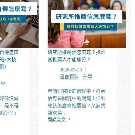
自傳怎麼
研究所推薦信怎麼寫？找誰
的3大技
當推薦人才能加分？
範例）
2026-05-23
書審資料
/
升學
升學
申請研究所的過程中，推薦
好像沒做
信可是關鍵中的關鍵！但到
，是不是
底該怎麼寫推薦信？又該找
系所？」
誰來寫…
閱讀全文
研
究