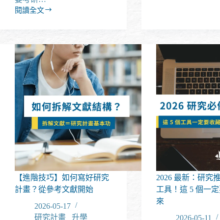
究
閱讀全文
所
如
推
果
甄
同
申
時
請
要
｜
準
自
備
傳
研
怎
究
麼
所
寫？
推
推
甄
甄
與
自
考
傳
試，
撰
怎
寫
【進階技巧】如何寫好研究
2026 最新：研究
麼
的
計畫？從參考文獻開始
工具！這 5 個一
樣
3
規
來
2026-05-17
大
劃
技
研究計畫
/
升學
2026-05-11