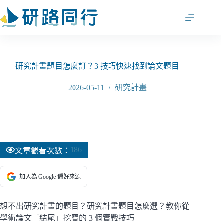
跳
至
主
要
內
容
研究計畫題目怎麼訂？3 技巧快速找到論文題目
2026-05-11
研究計畫
186
文章觀看次數：
加入為 Google 偏好來源
想不出研究計畫的題目？研究計畫題目怎麼選？教你從
學術論文「結尾」挖寶的 3 個實戰技巧