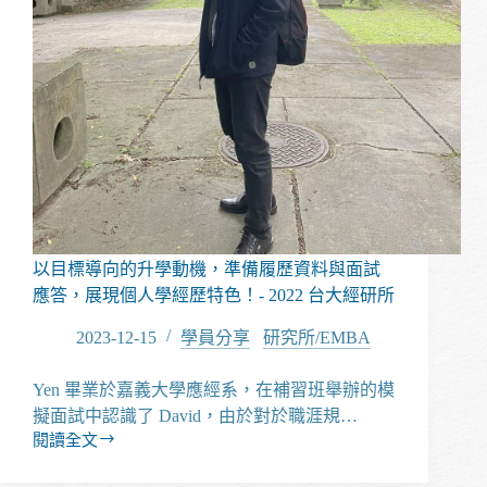
以目標導向的升學動機，準備履歷資料與面試
應答，展現個人學經歷特色！- 2022 台大經研所
2023-12-15
學員分享
/
研究所/EMBA
Yen 畢業於嘉義大學應經系，在補習班舉辦的模
擬面試中認識了 David，由於對於職涯規…
閱讀全文
以
目