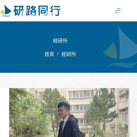
跳
至
主
要
內
容
經研所
首頁
經研所