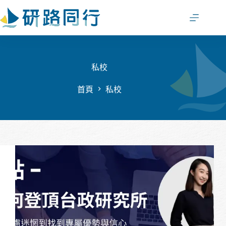
跳
至
主
要
內
容
私校
首頁
私校