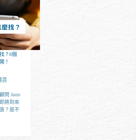
找？6個
開！
職涯
問 Janis
即將到來
張？是不