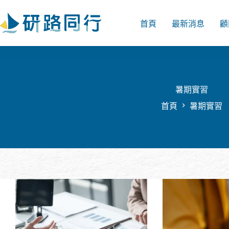
跳
至
首頁
最新消息
顧
主
要
內
容
暑期實習
首頁
暑期實習