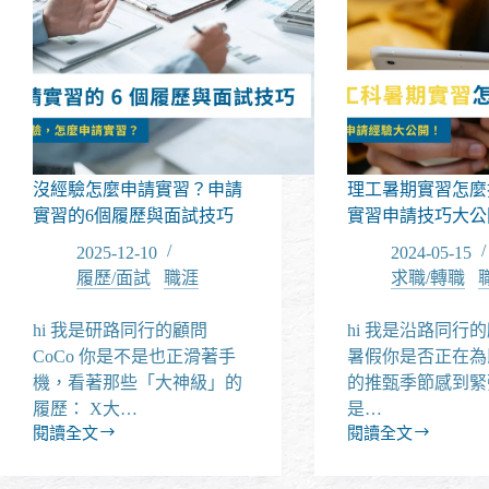
沒經驗怎麼申請實習？申請
理工暑期實習怎麼
實習的6個履歷與面試技巧
實習申請技巧大公
2025-12-10
2024-05-15
履歷/面試
/
職涯
求職/轉職
/
hi 我是研路同行的顧問
hi 我是沿路同行的顧
CoCo 你是不是也正滑著手
暑假你是否正在為
機，看著那些「大神級」的
的推甄季節感到緊
履歷： X大…
是…
閱讀全文
閱讀全文
沒
理
經
工