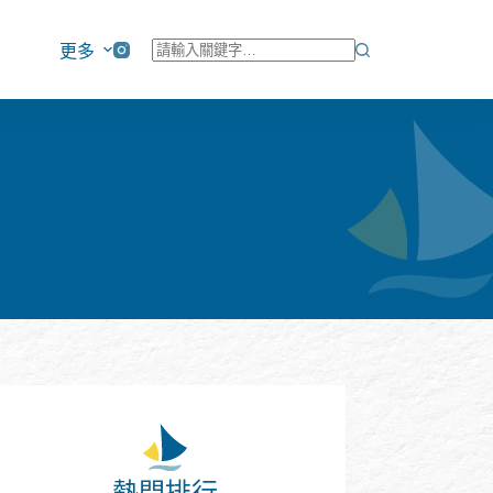
更多
找
不
到
符
合
條
件
的
結
果
熱門排行