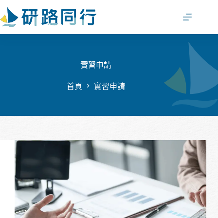
跳
至
主
要
內
容
實習申請
首頁
實習申請