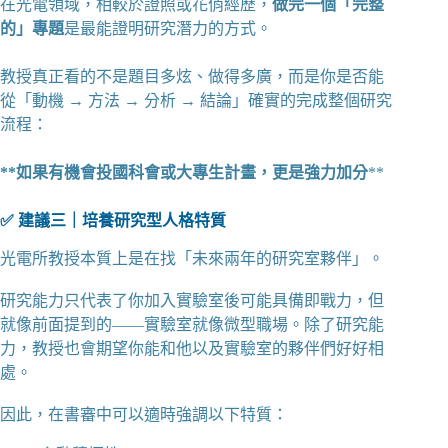
在光電領域，相較於證照或花俏經歷，
做完一個「完整
的」專題
是最能證明研究潛力的方式。
教授真正看的不是題目多炫、做得多廣，而是你是否能
從「動機 → 方法 → 分析 → 結論」確實的完成整個研究
流程：
**如果有機會投國科會或大專生計畫，更是強力加分
**
✅ 建議三｜培養研究型人格特質
光電所教授本質上是在找「未來兩年的研究室夥伴」。
研究能力只代表了你加入實驗室後可能具備即戰力，但
就像前面提到的——實驗室就像微型職場。除了研究能
力，教授也會期望你能和他以及實驗室的夥伴們好好相
處。
因此，在書審中可以適時強調以下特質：