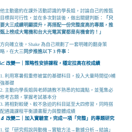
他主動邀約在課外活動認識的學長姐，討論自己的推甄
目標與可行性，並在多次對談後，做出關鍵判斷：
「只
要大三成績明顯提升，再搭配一份完整度高的專題，推
甄上榜成大電機和台大光電其實都是有機會的！」
方向確立後，Shake 為自己規劃了一套明確的翻身策
略，在大三
同步推進以下 3 件事：
📈 改變一｜策略性安排課程，穩定拉高在校成績
1. 利用寒暑假重修被當的基礎科目，投入大量時間從0補
強基礎
2. 主動向學長姐與老師請教不熟悉的知識點，並蒐集必
修考古題，掌握考試基本分
3. 將相對較硬、較不急迫的科目延至大四修習，同時搭
配通識課程平衡讀書壓力與整體成績
🔬 改變二｜加入實驗室，完成一項「完整」的專題研究
1. 從「研究假說與動機→實驗方法→數據分析→結論」