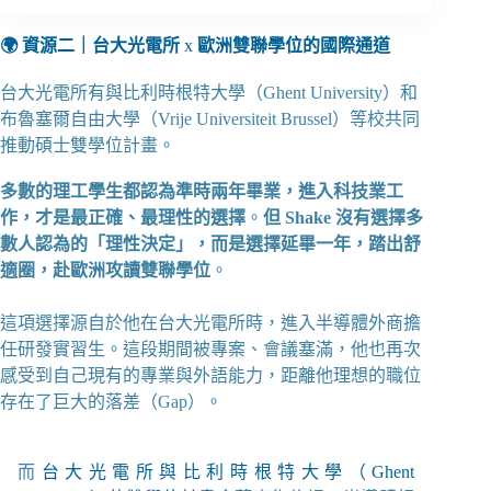
🌍 資源二｜台大光電所
x
歐洲雙聯學位的國際通道
台大光電所有與比利時根特大學（Ghent University）和
布魯塞爾自由大學（Vrije Universiteit Brussel）等校共同
推動碩士雙學位計畫。
多數的理工學生都認為準時兩年畢業，進入科技業工
作，才是最正確、最理性的選擇
。
但 Shake 沒有選擇多
數人認為的「理性決定」，而是選擇延畢一年，踏出舒
適圈，赴歐洲攻讀雙聯學位
。
這項選擇源自於他在台大光電所時，進入半導體外商擔
任研發實習生。這段期間被專案、會議塞滿，他也再次
感受到自己現有的專業與外語能力，距離他理想的職位
存在了巨大的落差（Gap）。
而
台大光電所與比利時根特大學（Ghent