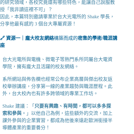
的研究領域，各校究竟還有哪些特色，能讓自己說服教
授「我非讀這裡不可」？
因此，本篇特別邀請畢業於台大光電所的 Shake 學長，
分享他最有感的 3 個台大專屬資源！
🔗 資源一｜龐大校友網絡
構築而成的
密集的學術/職涯講
座
台大光電所與電機、微電子等熱門系所同屬台大電資
學院，擁有龐大且活躍的校友網絡。
系所網站與佈告欄也經常公布企業高層與傑出校友返
校舉辦講座，分享第一線的產業趨勢與職涯歷程。此
外，台大校內也有許多跨領域的專業工作坊。
Shake 建議：「
只要有興趣、有時間，都可以多多探
索和參與
。」以他自己為例，這些額外的交流，加上
課外參與的企業實習，都成為他後來遠赴歐洲銜接半
導體產業的重要養分！