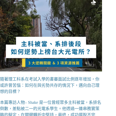
隨著理工科系在考試入學的書審面試比例逐年增加，你
或許曾苦惱：如何在與劣勢共存的情況下，邁向自己理
想的目標？
本篇專訪人物– Shake 是一位曾經眾多主科被當，系排名
倒數，差點被二一的光電系學生。他透過一連串務實策
略的擬定、在關鍵轉折中堅持，最終，成功擺脫不完