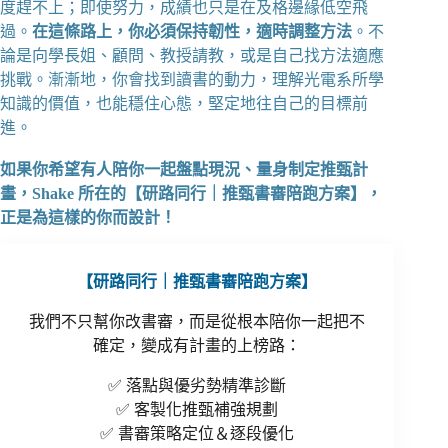
度趕不上；即使努力，成績也只是在及格邊緣低空飛
過。
在這條路上，你必須保持韌性，適時調整方法
。不
論是向學長姐、顧問、教授請教，或是自己找方法適應
挑戰。漸漸地，你會找到讀書的動力，理解光電系所學
知識的價值，也能穩住心態，堅定地往自己的目標前
進。
如果你希望有人陪你一起盤點現況、量身制定推甄計
畫，Shake 所在的【研路同行｜推甄書審陪跑方案】，
正是為這樣的你而設計！
【研路同行｜推甄書審陪跑方案】
我們不只幫你改書審，而是從根本陪你一起把不
確定，變成有計畫的上榜路：
✅ 落點與優劣勢精準診斷
✅ 客製化推甄補強規劃
✅ 書審策略定位＆逐段優化