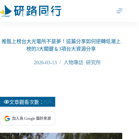
跳
至
主
要
內
容
推甄上榜台大光電所不是夢！這篇分享如何逆轉低潮上
榜的3大關鍵＆3項台大資源分享
2026-03-13
人物專訪
,
研究所
826
文章觀看次數：
加入為 Google 偏好來源