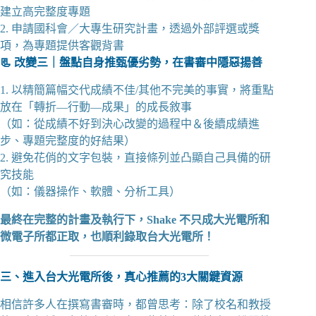
建立高完整度專題
2. 申請國科會／大專生研究計畫，透過外部評選或獎
項，為專題提供客觀背書
📃 改變三｜盤點自身推甄優劣勢，在書審中隱惡揚善
1. 以精簡篇幅交代成績不佳/其他不完美的事實，將重點
放在「轉折—行動—成果」的成長敘事
（如：從成績不好到決心改變的過程中＆後續成績進
步、專題完整度的好結果）
2. 避免花俏的文字包裝，直接條列並凸顯自己具備的研
究技能
（如：儀器操作、軟體、分析工具）
最終在完整的計畫及執行下，Shake 不只成大光電所和
微電子所都正取，也順利錄取台大光電所！
三、進入台大光電所後，真心推薦的3大關鍵資源
相信許多人在撰寫書審時，都曾思考：除了校名和教授