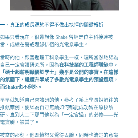
一、真正的成長源於不得不做出抉擇的關鍵轉折
如果只看現在，很難想像 Shake 曾經是位主科接連被
當，成績在警戒邊緣徘徊的光電系學生。
當時的他，跟普遍理工科系學生一樣，理所當然地認為
自己一定會讀研究所。因為
在科技業的工程師職缺中，
「碩士起薪明顯優於學士」幾乎是公開的事實。在這樣
的氛圍下，繼續升學成了多數光電系學生的預設選項，
而Shake也不例外。
早早就知道自己會讀研的他，參考了系上學長姐過往的
推甄案例，便認為自己無論如何都能成功留在原校讀
研。直到大二下那門他以為「一定會過」的必修——光
電實驗，被當了。
被當的那刻，他既憤怒又覺得丟臉，同時也清楚的意識