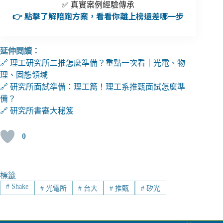
✅ 真實案例經驗傳承
👉 點擊了解陪跑方案，看看你離上榜還差哪一步
延伸閱讀：
🔗 理工研究所二推怎麼準備？重點一次看｜光電、物
理、固態領域
🔗 研究所面試準備：理工篇！理工系推甄面試怎麼準
備？
🔗 研究所書審大秘笈
0
標籤
#
Shake
#
光電所
#
台大
#
推甄
#
矽光