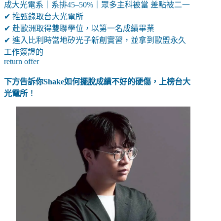
成大光電系｜系排45–50%｜眾多主科被當 差點被二一
✔ 推甄錄取台大光電所
✔ 赴歐洲取得雙聯學位，以第一名成績畢業
✔ 進入比利時當地矽光子新創實習，並拿到歐盟永久
工作簽證的
return offer
下方告訴你Shake如何擺脫成績不好的硬傷，上榜台大
光電所
！