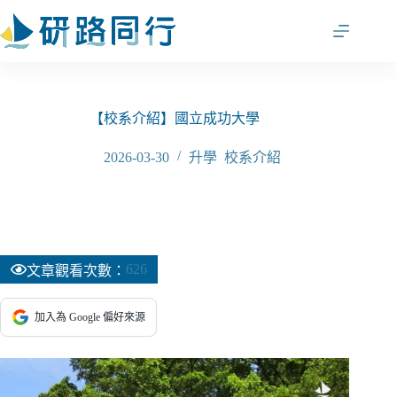
跳
至
主
要
內
容
【校系介紹】國立成功大學
2026-03-30
升學
,
校系介紹
626
文章觀看次數：
加入為 Google 偏好來源