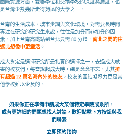
國際資源方面，雙聯學位和交換學校的深度與廣度，也
是台灣少數幾所走得夠遠的大學之一。
台南的生活成本、城市步調與文化環境，對需要長時間
專注在研究的研究生來說，往往是加分而非扣分的因
素。加上台南高鐵站到台北只需 80 分鐘，
南北之間的往
返比想像中更靈活
。
成大肯定是選擇研究所最扎實的選擇之一，去過成大唸
書的校友們，每當說起成大時，總是念念不忘。尤其
擁
有超過 22 萬名海內外的校友
，校友的團結凝聚力更是其
他學校難以企及的。
如果你正在準備申請成大某個特定學院或系所，
或有更詳細的問題想找人討論，歡迎點擊下方按鈕與我
們聯繫
！
立即預約諮詢