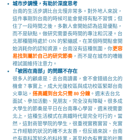
城市步調慢，有助於深度思考
台南的生活步調比台北慢非常多。對外地人來說，
這件事剛到台南的時候可能會覺得有點不習慣；但
住了一段時間之後，多數人會開始認為這是優點，
而不是缺點。做研究需要長時間的專注和沉浸。台
北那種隨時處於 ON 的緊繃感，在某個時間點會開
始消耗你的認知資源。台南沒有這種氛圍，你
更容
易找到屬於自己的研究節奏
，而不是在城市的嘈雜
裡試圖維持注意力。
「被困在南部」的問題不存在
很多人的顧慮是：去台南讀書，會不會錯過台北的
機會？事實上，成大光復校區與成功校區緊鄰台南
火車站，
搭高鐵到台北只需 80 分鐘
。週末去台北
面試、參加活動、見朋友，完全沒有障礙。很多成
大學生的節奏是平日在台南專心學習，週末視需要
北上，這種生活模式在高鐵時代是完全可行的。當
然，這對商管學院的學生，很重視實務實習、充實
工作經驗的狀況的確不太友善，但反過來說，台南
也有南科等知名的科技業，甚至校內有豐富的社團