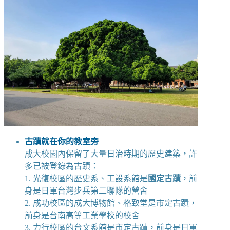
古蹟就在你的教室旁
成大校園內保留了大量日治時期的歷史建築，許
多已被登錄為古蹟：
1. 光復校區的歷史系、工設系館是
國定古蹟
，前
身是日軍台灣步兵第二聯隊的營舍
2. 成功校區的成大博物館、格致堂是市定古蹟，
前身是台南高等工業學校的校舍
3. 力行校區的台文系館是市定古蹟，前身是日軍