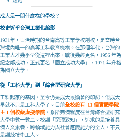
總結
成大是一間什麼樣的學校？
校史近乎台灣工業化縮影
1931年，日治時期的台南高等工業學校創校，是當時台
灣境內唯一的高等工科教育機構。在那個年代，台灣的
工業人才幾乎全從這裡出來。戰後幾經更名，1956 年為
紀念鄭成功，正式更名「國立成功大學」，1971 年升格
為國立大學。
從「工科大學」到「綜合型研究大學」
工科起家的基因，至今仍是成大最顯著的印記。但成大
早就不只是工科大學了。目前
全校設有 11 個實體學院
＋ 1 個校級虛擬學院
，系所完備程度在台灣
綜合型研究
大學
中數一數二。校訓「窮理致知」，追求的是培養具
備人文素養、跨領域能力與社會應變能力的全人，不只
是訓練技術工人。